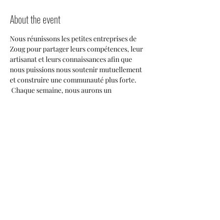
About the event
Nous réunissons les petites entreprises de 
Zoug pour partager leurs compétences, leur 
artisanat et leurs connaissances afin que 
nous puissions nous soutenir mutuellement 
et construire une communauté plus forte. 
 Chaque semaine, nous aurons un 
conférencier invité de notre communauté de 
petites entreprises qui partagera ses idées 
sur le marché de Zoug et tout le monde aura 
l'occasion de discuter de collaborations 
potentielles, de publications croisées et des 
façons dont nous pouvons tous nous 
entraider à prospérer ici. 
Share this event