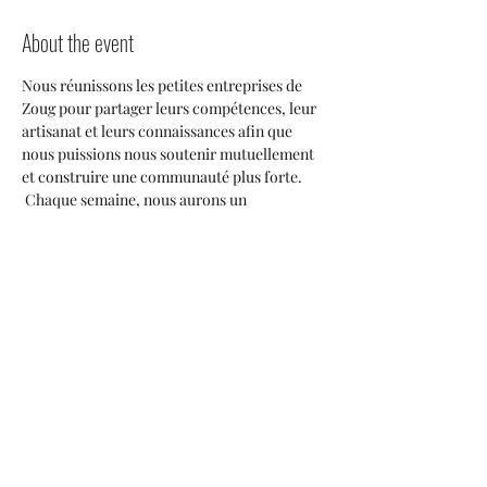
About the event
Nous réunissons les petites entreprises de 
Zoug pour partager leurs compétences, leur 
artisanat et leurs connaissances afin que 
nous puissions nous soutenir mutuellement 
et construire une communauté plus forte. 
 Chaque semaine, nous aurons un 
conférencier invité de notre communauté de 
petites entreprises qui partagera ses idées 
sur le marché de Zoug et tout le monde aura 
l'occasion de discuter de collaborations 
potentielles, de publications croisées et des 
façons dont nous pouvons tous nous 
entraider à prospérer ici. 
Share this event