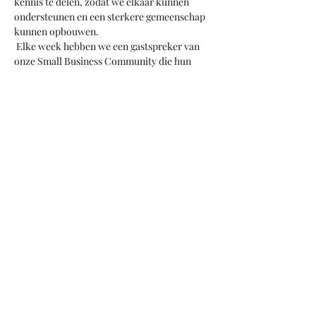
kennis te delen, zodat we elkaar kunnen 
ondersteunen en een sterkere gemeenschap 
kunnen opbouwen. 
 Elke week hebben we een gastspreker van 
onze Small Business Community die hun 
inzichten in de Zug-markt zal delen en 
iedereen zal de kans krijgen om mogelijke 
samenwerkingen, cross-posting en 
manieren waarop we elkaar kunnen helpen 
hier te groeien, te bespreken. 
Share this event
+41 78 406 90 40