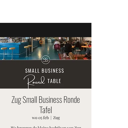
ZWITSERSE EVENEMENTEN
Zug Small Business Ronde
Tafel
wo 05 feb
  |  
Zug
We brengen de kleine bedrijven van Zug