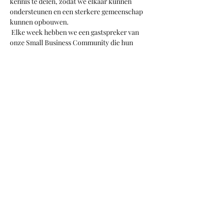
kennis te delen, zodat we elkaar kunnen 
ondersteunen en een sterkere gemeenschap 
kunnen opbouwen. 
 Elke week hebben we een gastspreker van 
onze Small Business Community die hun 
inzichten in de Zug-markt zal delen en 
iedereen zal de kans krijgen om mogelijke 
samenwerkingen, cross-posting en 
manieren waarop we elkaar kunnen helpen 
hier te groeien, te bespreken. 
Share this event
+41 78 406 90 40