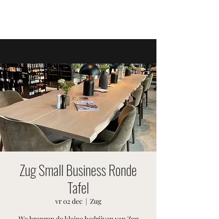
ZWITSERSE EVENEMENTEN
Zug Small Business Ronde
Tafel
vr 02 dec
  |  
Zug
We brengen de kleine bedrijven van Zug