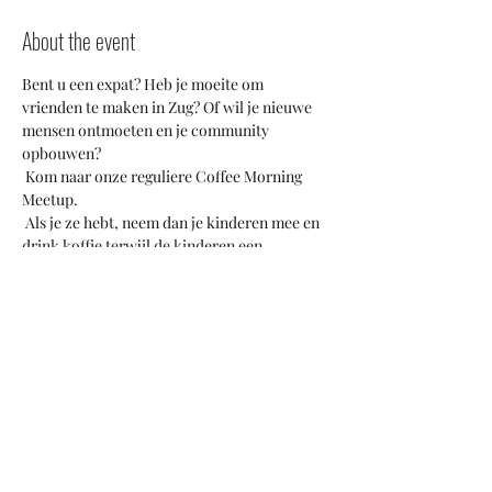
About the event
Bent u een expat? Heb je moeite om 
vrienden te maken in Zug? Of wil je nieuwe 
mensen ontmoeten en je community 
opbouwen?
 Kom naar onze reguliere Coffee Morning 
Meetup. 
 Als je ze hebt, neem dan je kinderen mee en 
drink koffie terwijl de kinderen een 
gecontroleerde chaos creëren en ook 
vrienden maken. 
 Dit is een geweldige kans om mede-expats 
of internationale ingezetenen te ontmoeten, 
vragen te stellen of gewoon in de buurt te 
zijn van mensen in dezelfde situatie als jij. 
 We ontmoeten je graag!