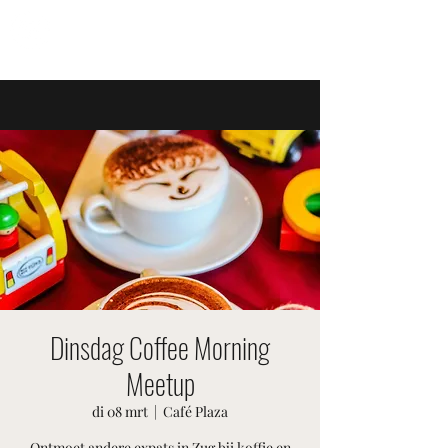
ZWITSERSE EVENEMENTEN
Dinsdag Coffee Morning
Meetup
di 08 mrt
  |  
Café Plaza
Ontmoet andere expats in Zug bij koffie en