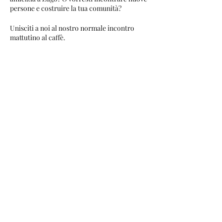
persone e costruire la tua comunità?
Unisciti a noi al nostro normale incontro
mattutino al caffè.
Se li hai, porta i tuoi figli e sorseggia un caffè
mentre i bambini creano un caos controllato
e fanno amicizia anche loro.
Questa è una grande opportunità per
incontrare altri espatriati o residenti
internazionali, porre domande o
semplicemente stare con persone nella tua
stessa situazione.
Share this event
Ci piacerebbe conoscerti!
+41 78 406 90 40
©2022 di Swisster. Orgogliosamente creato con