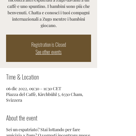
caffè e uno spuntino. I bambini sono più che
benvenuti. Chatta e conosci i tuoi compagni
internazionali a Zugo mentre i bambini
giocano.
Registration is Closed
See other events
Time & Location
06 dic 2022, 09:30 – 11:30 CET
Piazza del Caffè, Kirchbühl 5, 6330 Cham,
Svizzera
About the event
Sei un espatriato? Stai lottando per fare
amicizia a Zugo? O vorresti incontrare nuove