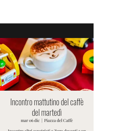
EVENTI SVIZZERI
Incontro mattutino del caffè
del martedì
mar 06 dic
  |  
Piazza del Caffè
Incontra altri espatriati a Zugo davanti a un