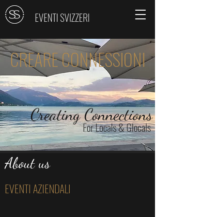
EVENTI SVIZZERI
CREARE CONNESSIONI
Creating Connections
For Locals & Glocals
About us
EVENTI AZIENDALI