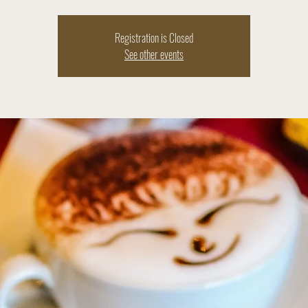
Registration is Closed
See other events