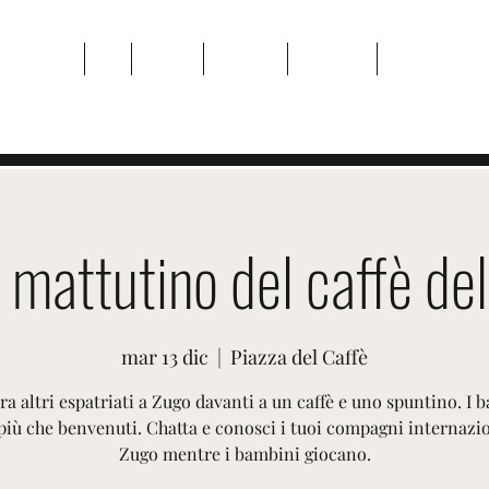
Casa
Di
Eventi
Galleria
Contatto
Plans & Pricin
 mattutino del caffè de
mar 13 dic
  |  
Piazza del Caffè
ra altri espatriati a Zugo davanti a un caffè e uno spuntino. I 
più che benvenuti. Chatta e conosci i tuoi compagni internazio
Zugo mentre i bambini giocano.