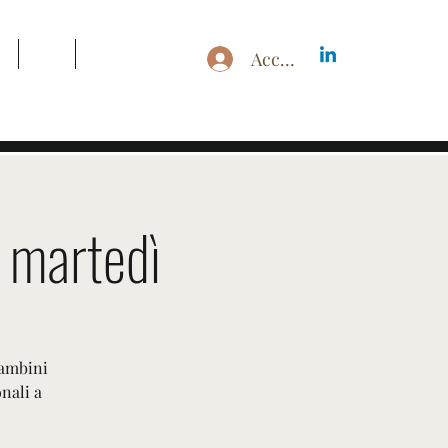
g
Blog
Search Results
Accedi
l martedì
bambini
nali a