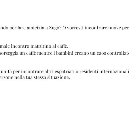
tando per fare amicizia a Zugo? O vorresti incontrare nuove per
rmale incontro mattutino al caffè.
i e sorseggia un caffè mentre i bambini creano un caos controll
nità per incontrare altri espatriati o residenti internaziona
rsone nella tua stessa situazione.