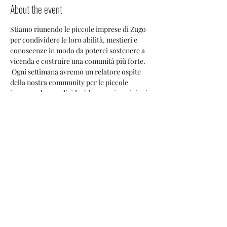
About the event
Stiamo riunendo le piccole imprese di Zugo 
per condividere le loro abilità, mestieri e 
conoscenze in modo da poterci sostenere a 
vicenda e costruire una comunità più forte. 
 Ogni settimana avremo un relatore ospite 
della nostra community per le piccole 
imprese che condividerà le proprie opinioni 
sul mercato di Zugo e tutti avranno 
l'opportunità di discutere potenziali 
collaborazioni, post incrociati e modi in cui 
tutti possiamo aiutarci a vicenda a 
prosperare qui. 
Share this event